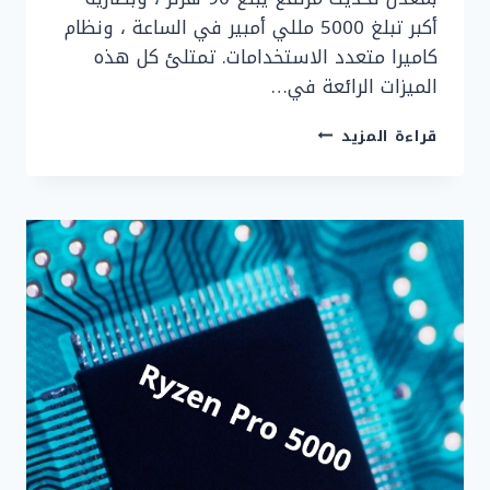
أكبر تبلغ 5000 مللي أمبير في الساعة ، ونظام
كاميرا متعدد الاستخدامات. تمتلئ كل هذه
الميزات الرائعة في…
مراجعة
قراءة المزيد
هاتف
سامسونج
جلاكسي
A
72
مع
جميع
المزايا
والعيوب