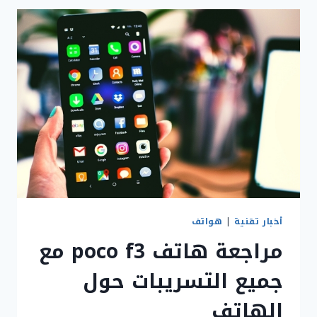
ولماذا
هو
أفضل
من
فيس
بوك
أخبار تقنية
|
هواتف
مراجعة هاتف poco f3 مع
جميع التسريبات حول
الهاتف