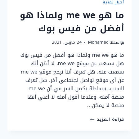
أخبار تقنية
ما هو me we ولماذا هو
أفضل من فيس بوك
بواسطة
Mohamed
24 مارس، 2021
ما هو me we ولماذا هو أفضل من فيس بوك
هل سمعت عن موقع me we، لا أظن أنك
سمعت عنه، هل تعرف أننا نرجح موقع me we
عن أي موقع تواصل اجتماعي آخر، هل تعرف
السبب، ببساطة يكمن السر في أن me we
منصة آمنه، وعندما أقول آمنه لا أعني أنها
منصة لا يمكن…
ما
قراءة المزيد
هو
ME
WE