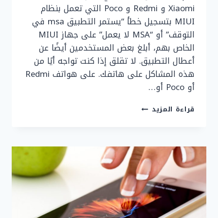
Xiaomi و Redmi و Poco التي تعمل بنظام
MIUI بتسجيل خطأ “يستمر التطبيق msa في
التوقف” أو “MSA لا يعمل” على جهاز MIUI
الخاص بهم، أبلغ بعض المستخدمين أيضًا عن
أعطال التطبيق. لا تقلق إذا كنت تواجه أيًا من
هذه المشاكل على هاتفك. على هواتف Redmi
أو Poco أو…
كيفية
قراءة المزيد
حل
مشكلة
يستمر
التطبيق
MSA
في
التوقف
على
هواتف
XIAOMI