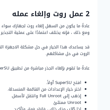
2 عمل روت وإلغاء عمله
عادةً ما يكون من السهل إلغاء روت لجهازك سواء 
ومع ذلك ، فإنه يختلف اعتمادًا على عملية التجذير
قد يساعدك هذا الخيار في حل مشكلة الاجهزة التي
الروت في حل مشاكلهم.
عادةً ما تقوم بإلغاء الجذر مباشرة من تطبيق SuperSU إذا كنت قد قمت بتثبيته.
افتح SuperSU أولاً.
اختر خيار الإعدادات من القائمة المنسدلة.
إذهب إلى Full Unroot وانتقل لأسفل.
Unroot ممتلئ
إذا طُلب منك ذلك ، فانقر فوق وتأكيد.