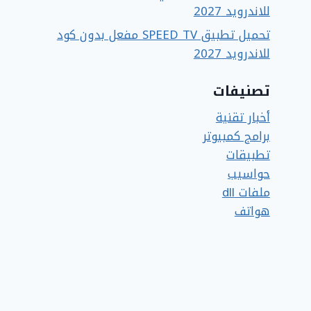
للاندرويد 2027
تحميل تطبيق SPEED TV مفعل بدون كود
للاندرويد 2027
تصنيفات
أخبار تقنية
برامج كمبيوتر
تطبيقات
حواسيب
ملفات dll
هواتف