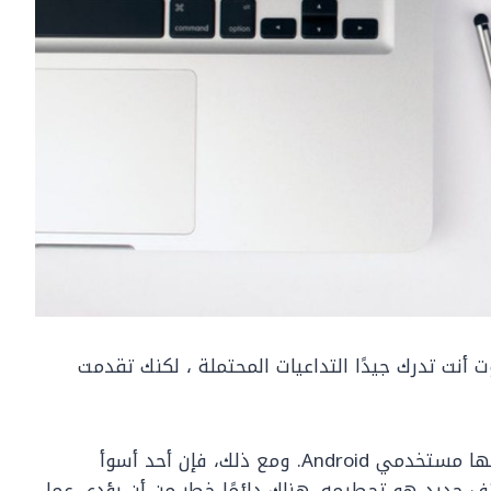
 أنت تدرك جيدًا التداعيات المحتملة ، لكنك تقدمت
تفوق جاذبية عمل روت أيضًا المخاطر التي يتعرض لها مستخدمي Android. ومع ذلك، فإن أحد أسوأ
ف جديد هو تحطيمه. هناك دائمًا خطر من أن يؤدي عمل