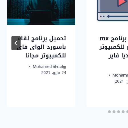
تحميل برنامج mx
تحميل برنامج لفك
player للكمبيوتر
باسورد الواى فاى
ا فاير
للكمبيوتر مجانا
بواسطة
Mohamed
24 مايو، 2021
Moham