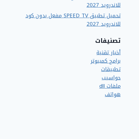
للاندرويد 2027
تحميل تطبيق SPEED TV مفعل بدون كود
للاندرويد 2027
تصنيفات
أخبار تقنية
برامج كمبيوتر
تطبيقات
حواسيب
ملفات dll
هواتف