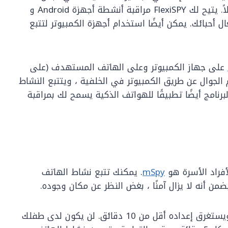
التجسس على الهاتف المحمول والتعقب أمرًا سهلاً. يتيح لك FlexiSPY مراقبة أنشطة أجهزة Android و
ل أحبائك. يمكن أيضًا استخدام أجهزة الكمبيوتر لتتبع
على جهاز الكمبيوتر وعلى الهاتف المستهدف (على
الجوال عن طريق الكمبيوتر في الخلفية ، ويتتبع النشاط
نامج أيضًا تطبيقًا للهواتف الذكية يسمح لك بمراقبة
أفراد الأسرة هو
mSpy
. يمكنك تتبع نشاط الهاتف
يعد برنامج mSpy سهل الاستخدام للغاية للآباء ، ويستغرق إعداده أقل من 10 دقائق. لن يكون لدى طفلك