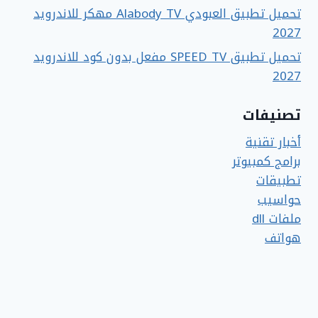
تحميل تطبيق العبودي Alabody TV مهكر للاندرويد
2027
تحميل تطبيق SPEED TV مفعل بدون كود للاندرويد
2027
تصنيفات
أخبار تقنية
برامج كمبيوتر
تطبيقات
حواسيب
ملفات dll
هواتف