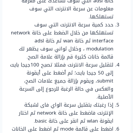
خانة adsl التي سوف تساعدك على معرفة
معلومات عن سرعة الانترنت التي سوف
تستهلكها.
حدد كمية سرعة الانترنت التي سوف
تستهلكها من خلال الضغط على خانة network
interface ثم خانة wan ثم خانة adsl
modulation ، وخلال ثواني سوف يظهر لك
قائمة خانات كثيرة قم بإزالة علامة الصح.
لتقليل سرعة الانترنت فمثلا تصبح 100جيجا بايت
إلى 50 جيجا بايت؛ ثم أضغط على أيقونة
submit، ويقوم بإزالة جميع علامات الصح،
والعكس في حالة الرغبة للرجوع إلى السرعة
الأصلية.
إذا رغبتك بتقليل سرعة الواي فاى لشبكة
الإنترنت فاضغط على خانة network ثم اختار
ايقونة wlan ثم انقر على خانة basic.
اضغط على قائمة mode ثم اضغط على الخانات