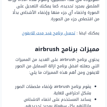
الملصق بمجرد تحديده، كما يمكنك التعديل على
الصورة واخفاء أي جزء منها وإخفاء الأشخاص بدلًا
من اقتصاص جزء من الصورة.
يمكنك ايضا :
تحميل برنامج فيد ميت للايفون
مميزات برنامج
airbrush
يحتوي برنامج airbrush على العديد من المميزات
التي جعلته افضل برنامج ازالة السمايل من الصور
للايفون ومن أهم هذه المميزات ما يلي:
يقوم برنامج airbrush بإخفاء ملصقات الصور
بشكل احترافي للغاية.
يساعد المستخدم على اخفاء الاشخاص
وازالتهم بكل سهولة بمجرد تحديدهم.