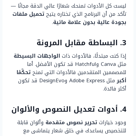
ليست كل الأدوات تمنحك شعارًا عالي الدقة مجانًا —
تأكد من أن البرنامج الذي تختاره يتيح
تحميل ملفات
بجودة عالية بدون علامة مائية
.
3. البساطة مقابل المرونة
إذا كنت مبتدئًا، فالأدوات ذات
الواجهات البسيطة
مثل Canva وHatchful قد تكون الأفضل. أما
للمصممين المتقدمين فالأدوات التي تمنح
تحكّمًا
أكبر
مثل Adobe Express وDesignEvo قد تكون
أكثر فائدة.
4. أدوات تعديل النصوص والألوان
وجود خيارات
تحرير نصوص متقدمة
وألوان قابلة
للتخصيص يساعدك في خلق شعار يتماشى مع