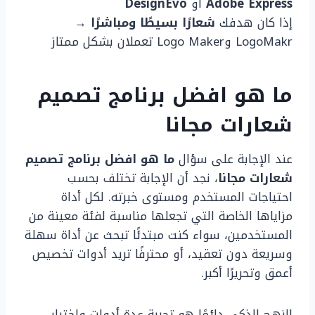
Adobe Express
أو
DesignEvo
إذا كان هدفك
شعارًا بسيطًا ومباشرًا
→
LogoMakr وLogo Maker تعملان بشكل ممتاز
ما هو افضل برنامج تصميم
شعارات مجانا
عند الإجابة على سؤال
ما هو افضل برنامج تصميم
شعارات مجانا
، نجد أن الإجابة تختلف بحسب
احتياجات المستخدم ومستوى خبرته. لكل أداة
مزاياها الخاصة التي تجعلها مناسبة لفئة معينة من
المستخدمين، سواء كنت مبتدئًا تبحث عن أداة سهلة
وسريعة دون تعقيد، أو محترفًا تريد أدوات تخصيص
أعمق وتحريرًا أكبر.
النهج الذكي دائمًا هو تجربة عدة أدوات واختيار