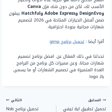
الأنسب لك، لكن من دون شك فإن
Canva
وDesignEvo وAdobe Express وHatchful
يبقون
ضمن أفضل الخيارات المتاحة في 2026 لتصميم
شعارات مجانية بجودة احترافية.
أقرا أيضا :
تحميل برنامج gimp
تحدثنا في ذلك المقال عن. افضل برنامج تصميم
شعارات مجانا، وعن مميزات كل برنامج من البرامج
العدة المتميزة في تصميم الشعارات أو ما يسمى
بالـ logo
تصفّح
السابق
التالي
تحميل تطبيق اية تيفي
تحميل برنامج Nsb
المقالات