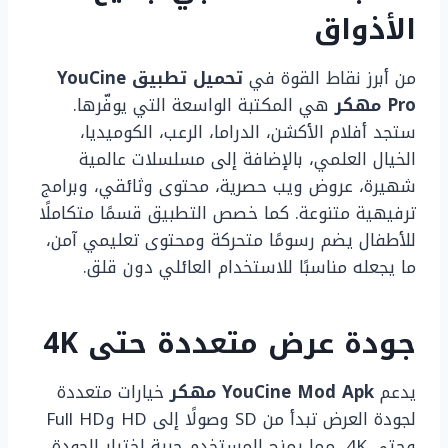
الأذواق
من أبرز نقاط القوة في
تحميل تطبيق YouCine
Pro مهكر
هي المكتبة الواسعة التي يوفّرها.
ستجد أفلام الأكشن، الدراما، الرعب، الكوميديا،
الخيال العلمي، بالإضافة إلى مسلسلات عالمية
شهيرة، عروض ويب حصرية، محتوى وثائقي، وبرامج
ترفيهية متنوعة. كما خصص التطبيق قسمًا متكاملًا
للأطفال يضم رسومًا متحركة ومحتوى تعليمي آمن،
ما يجعله مناسبًا للاستخدام العائلي دون قلق.
جودة عرض متعددة حتى 4K
يدعم
YouCine Mod Apk مهكر
خيارات متعددة
لجودة العرض تبدأ من SD وصولًا إلى HD وFull HD
وحتى 4K، مما يمنح المستخدم حرية اختيار الجودة