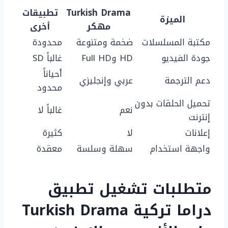
Turkish Drama
تطبيقات
الميزة
مهكر
أخرى
مكتبة المسلسلات
ضخمة ومتنوعة
محدودة
جودة الفيديو
HD وFull HD
غالباً SD
أحياناً
دعم الترجمة
عربي وإنجليزي
محدود
تحميل الحلقات بدون
نعم
غالباً لا
إنترنت
إعلانات
لا
كثيرة
واجهة استخدام
سهلة وسلسة
معقدة
متطلبات تشغيل تطبيق
دراما تركية Turkish Drama