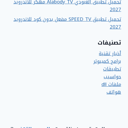
تحميل تطبيق العبودي Alabody TV مهكر للاندرويد
2027
تحميل تطبيق SPEED TV مفعل بدون كود للاندرويد
2027
تصنيفات
أخبار تقنية
برامج كمبيوتر
تطبيقات
حواسيب
ملفات dll
هواتف