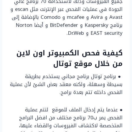
جميع الفيروسات وذلك لاستخدامه 70 برنامج عالي
الجودة في عمليات الفحص عبر الإنترنت مثل escan و
Avast و Avira و mcafee و Comodo بالإضافة إلى
برنامج Kaspersky و BitDefender و أيضا Norton
EAST security و Dr.Web.
كيفية فحص الكمبيوتر اون لاين
من خلال موقع توتال
● برنامج توتال برنامج مجاني يستخدم بطريقة
بسيطة وسهلة، ولكنه معقد بعض الشئ لأن عملية
الفحص داخله تتم بعدة برامج.
● عندما يتم إدخال الملف للموقع لتتم عملية
الفحص يمر ب70 برنامج مختلف من افضل البرامج
المتخصصة لاكتشاف الفيروسات والقضاء عليها،