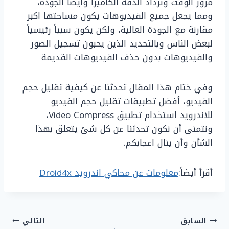
مرور الوقت وتزداد الدقة الكاميرا وأيضاً الجودة،
ومما يجعل جميع الفيديوهات يكون مساحتها اكبر
مقارنة مع الجودة العالية، ولكن يكون سبباً رئيسياً
لبعض الناس وبالتحديد الذين يحبون تسجيل الصور
والفيديوهات بدون حذف الفيديوهات القديمة
وفي ختام هذا المقال تحدثنا عن كيفية تقليل حجم
الفيديو، أفضل تطبيقات تقليل حجم الفيديو
للاندرويد استخدام تطبيق Video Compress،
ونتمنى أن نكون تحدثنا عن كل شئ يتعلق بهذا
الشأن وأن ينال اعجابكم.
أقرأ أيضاً:
معلومات عن محاكي اندرويد Droid4x
تصفّح
السابق
التالي