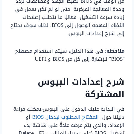
من الوقت في BIOS لضبط الجهد ومضاعفات تردد
وحدة المعالجة المركزية. حتى لو لم تكن تعمل في
زيادة سرعة التشغيل، فغالبًا ما تتطلب إصلاحات
النظام المهمة الوصول إلى BIOS، لذلك سوف تحتاج
إلى شرح إعدادات البيوس.
ملاحظة:
في هذا الدليل، سيتم استخدام مصطلح
“BIOS” للإشارة إلى كل من BIOS و UEFI.
شرح إعدادات البيوس
المشتركة
في البداية عليك الدخول على البيوس،يمكنك قراءة
دليلنا حول
المفتاح المطلوب لإدخال BIOS
أو
الإعداد، والذي يتم عرضه عادةً على شاشة بدء
تشغيل BIOS (على سبيل المثال ، Delete ، F2 ،