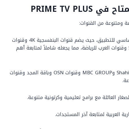
PRIME TV PL
ومتنوعة من القنوات:
تُعدّ المحور الأساسي للتطبيق، حيث يضم قنوات البنفسجية 4K وقنوات
الدوري والكأس وثمانية السعودية وشاهد Sports وقنوات العرب للرياضة، مما يجعله شاملاً لمتابعة أهم
تشمل باقة Shahid VIP وMBC GROUP وقنوات OSN وباقة المجد وقنوات
غار العائلة مع برامج تعليمية وكرتونية متنوعة.
ة العربية لمتابعة آخر المستجدات.