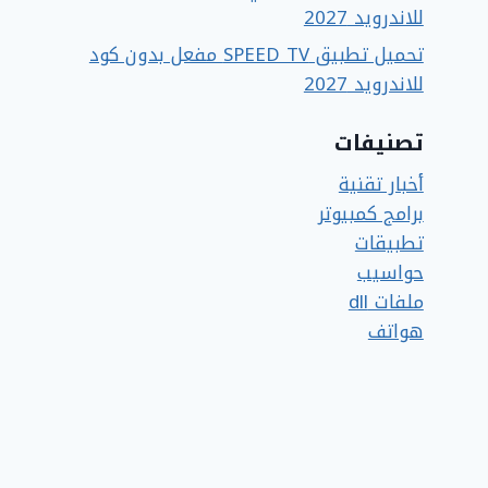
للاندرويد 2027
تحميل تطبيق SPEED TV مفعل بدون كود
للاندرويد 2027
تصنيفات
أخبار تقنية
برامج كمبيوتر
تطبيقات
حواسيب
ملفات dll
هواتف