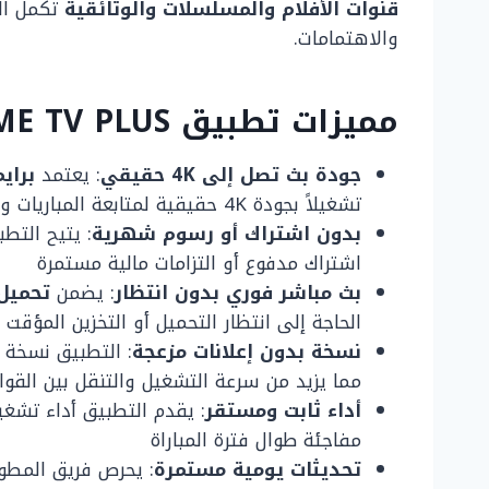
قنوات الأفلام والمسلسلات والوثائقية
تكمل ال
والاهتمامات.
مميزات تطبيق PRIME TV PLUS اخر اصدار
جودة بث تصل إلى 4K حقيقي
: يعتمد
براي
تشغيلاً بجودة 4K حقيقية لمتابعة المباريات والقنوات بأعلى وضوح ممكن
بدون اشتراك أو رسوم شهرية
: يتيح التط
اشتراك مدفوع أو التزامات مالية مستمرة
بث مباشر فوري بدون انتظار
: يضمن
تحميل IME PLUS
الحاجة إلى انتظار التحميل أو التخزين المؤقت 
نسخة بدون إعلانات مزعجة
مما يزيد من سرعة التشغيل والتنقل بين القوا
أداء ثابت ومستقر
: يقدم التطبيق أداء تشغ
مفاجئة طوال فترة المباراة
تحديثات يومية مستمرة
: يحرص فريق المطور