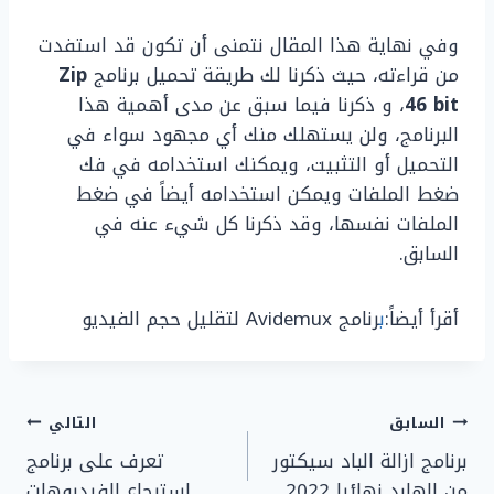
وفي نهاية هذا المقال نتمنى أن تكون قد استفدت
من قراءته، حيث ذكرنا لك طريقة تحميل برنامج
Zip
46 bit
، و ذكرنا فيما سبق عن مدى أهمية هذا
البرنامج، ولن يستهلك منك أي مجهود سواء في
التحميل أو التثبيت، ويمكنك استخدامه في فك
ضغط الملفات ويمكن استخدامه أيضاً في ضغط
الملفات نفسها، وقد ذكرنا كل شيء عنه في
السابق.
أقرأ أيضاً:
ب
رنامج Avidemux لتقليل حجم الفيديو
تصفّح
السابق
التالي
برنامج ازالة الباد سيكتور
تعرف على برنامج
المقالات
من الهارد نهائيا 2022
استرجاع الفيديوهات