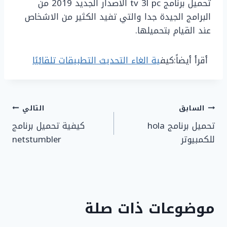
تحميل برنامج tv 3l pc الاصدار الجديد 2019 من
البرامج الجيدة جدا والتي تفيد الكثير من الاشخاص
عند القيام بتحميلها.
أقرأ أيضاً:كيف
ية الغاء التحديث التطبيقات تلقائيًا
تصفّح
السابق
التالي
تحميل برنامج hola
كيفية تحميل برنامج
المقالات
للكمبيوتر
netstumbler
موضوعات ذات صلة