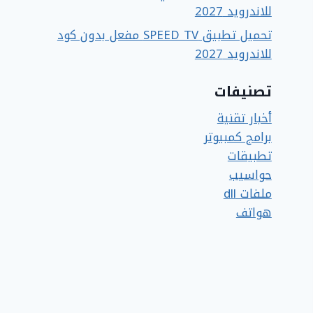
للاندرويد 2027
تحميل تطبيق SPEED TV مفعل بدون كود
للاندرويد 2027
تصنيفات
أخبار تقنية
برامج كمبيوتر
تطبيقات
حواسيب
ملفات dll
هواتف