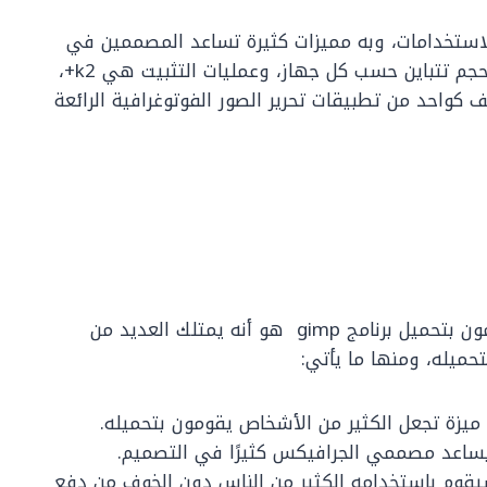
ديد من الاستخدامات، وبه مميزات كثيرة تساعد المصممين في
تصميم والفوتوشوب، حيث أنه مساحته في الحجم تتباين حسب كل جهاز، وعمليات التثبيت هي k2+،
خ22/9/2020، كما أنه مصنف كواحد من تطبيقات تحرير الصور الفوتوغرافية الرائعة
من المميزات التي تجعل مصممي الجرافيكس يقومون بتحميل برنامج gimp هو أنه يمتلك العديد من
حميله، ومنها ما يأتي:
يزة تجعل الكثير من الأشخاص يقومون بتحميله.
اعد مصممي الجرافيكس كثيرًا في التصميم.
سيقوم باستخدامه الكثير من الناس دون الخوف من دفع