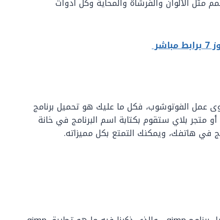
مم مثل الألوان والفرشاة والمحاية وكل أدوات
اشر
ى عمل الفوتوشوب، فكل ما عليك هو تحميل برنامج
م أو متجر بلاي ستقوم بكتابة اسم البرنامج في خانة
مج في هاتفك، ويمكنك التمتع بكل مميزاته.
وبهذا نكون قد وصلنا إلى نهاية المقال وهو تحميل برنامج gimp ، والذي ذكرنا فيه ما هو تطبيق gimp ،