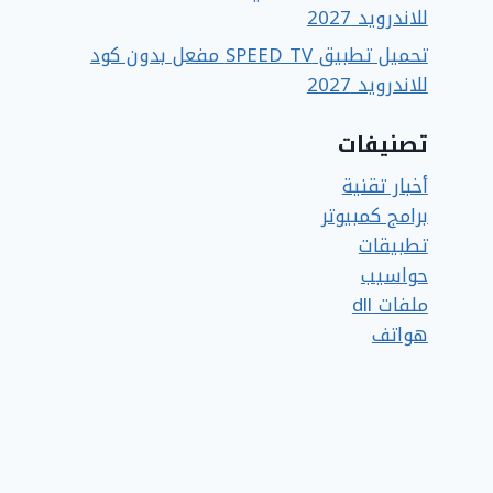
للاندرويد 2027
تحميل تطبيق SPEED TV مفعل بدون كود
للاندرويد 2027
تصنيفات
أخبار تقنية
برامج كمبيوتر
تطبيقات
حواسيب
ملفات dll
هواتف